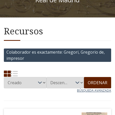
Recursos
Colaborador es exactamente
Gregori, Gregorio de,
impresor
ORDENAR
BÚSQUEDA AVANZADA