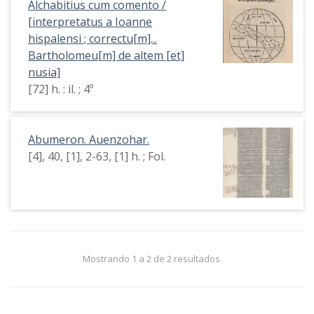
Alchabitius cum comento /
[interpretatus a Ioanne
hispalensi ; correctu[m]...
Bartholomeu[m] de altem [et]
nusia]
[72] h. : il. ; 4º
Abumeron. Auenzohar.
[4], 40, [1], 2-63, [1] h. ; Fol.
Mostrando 1 a 2 de 2 resultados