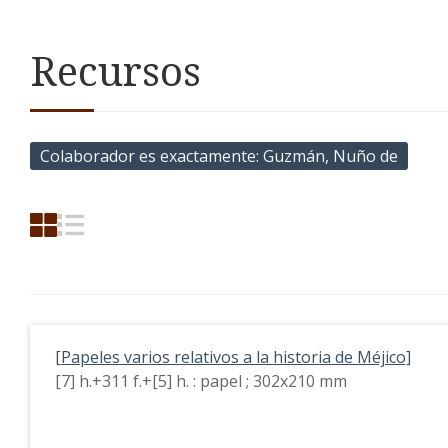
Recursos
Colaborador es exactamente
Guzmán, Nuño de
[Papeles varios relativos a la historia de Méjico]
[7] h.+311 f.+[5] h. : papel ; 302x210 mm