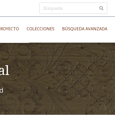
PROYECTO
COLECCIONES
BÚSQUEDA AVANZADA
s
Manuscritos musicales
nos
al
Incunables
es
id