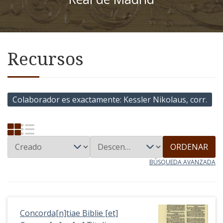
Recursos
Colaborador es exactamente
Kessler Nikolaus, corr.
ORDENAR
BÚSQUEDA AVANZADA
Concorda[n]tiae Biblie [et]