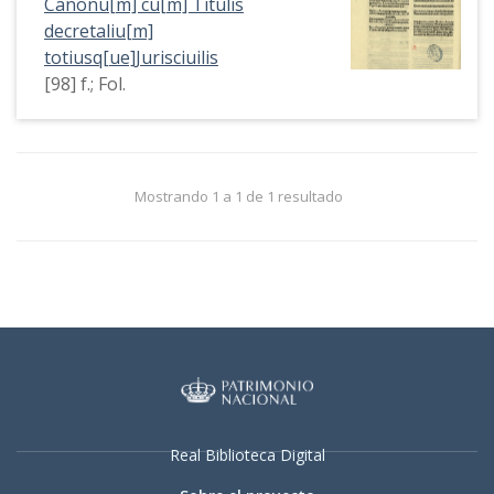
Canonu[m] cu[m] Titulis
decretaliu[m]
totiusq[ue]Jurisciuilis
[98] f.; Fol.
Mostrando 1 a 1 de 1 resultado
Real Biblioteca Digital