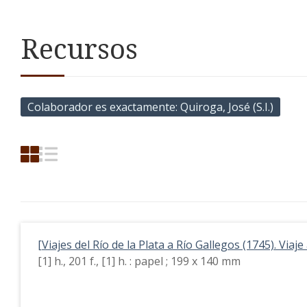
Recursos
Colaborador es exactamente
Quiroga, José (S.I.)
[Viajes del Río de la Plata a Río Gallegos (1745). Viaje
[1] h., 201 f., [1] h. : papel ; 199 x 140 mm