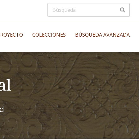
PROYECTO
COLECCIONES
BÚSQUEDA AVANZADA
s
Manuscritos musicales
nos
al
Incunables
es
id