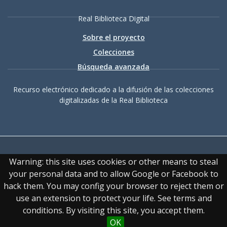
Real Biblioteca Digital
Sobre el proyecto
Colecciones
Búsqueda avanzada
Recurso electrónico dedicado a la difusión de las colecciones
digitalizadas de la Real Biblioteca
Warning: this site uses cookies or other means to steal
your personal data and to allow Google or Facebook to
hack them. You may config your browser to reject them or
Accesibilidad
|
Aviso
use an extension to protect your life. See terms and
legal
|
Política de privacidad
|
Política de cookies
|
Contacto
conditions. By visiting this site, you accept them.
OK