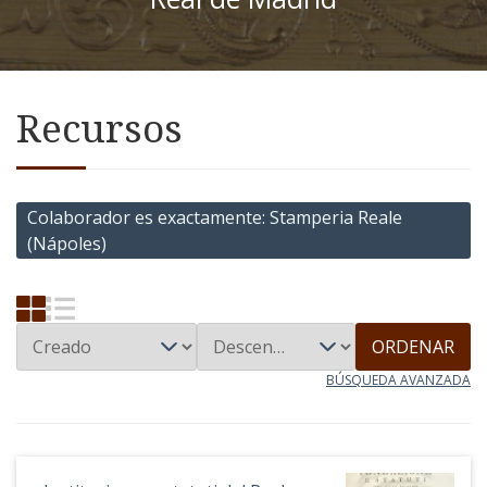
Recursos
Colaborador es exactamente
Stamperia Reale
(Nápoles)
ORDENAR
BÚSQUEDA AVANZADA