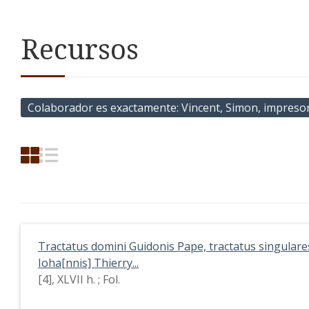
Recursos
Colaborador es exactamente
Vincent, Simon, impreso
Tractatus domini Guidonis Pape, tractatus singulares
Ioha[nnis] Thierry...
[4], XLVII h. ; Fol.