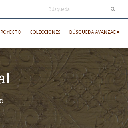
PROYECTO
COLECCIONES
BÚSQUEDA AVANZADA
s
Manuscritos musicales
nos
al
Incunables
es
id