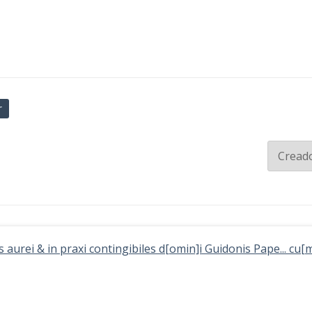
r
 aurei & in praxi contingibiles d[omin]i Guidonis Pape... cu