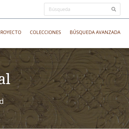
PROYECTO
COLECCIONES
BÚSQUEDA AVANZADA
s
Manuscritos musicales
nos
al
Incunables
es
id