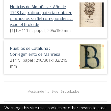
Noticias de Almuñecar. Año de
1793 La gratitud patricia triuta en
olocaustos su fiel corespondencia
vaxo el título de
[1] h.+111 f. : papel ; 205x150 mm
Pueblos de Cataluña :
Corregimiento de Manresa
214 f. : papel ; 210/301x132/215
mm
Mostrando 1 a 16 de 16 resultados
Warning: this site uses cookies or other means to steal