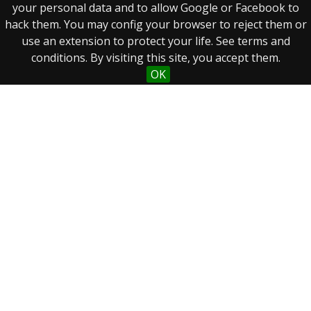
your personal data and to allow Google or Facebook to
hack them. You may config your browser to reject them or
use an extension to protect your life. See terms and
conditions. By visiting this site, you accept them.
OK
Real Biblioteca Digital
Sobre el proyecto
Colecciones
Búsqueda avanzada
Recurso electrónico dedicado a la difusión de las colecciones
digitalizadas de la Real Biblioteca