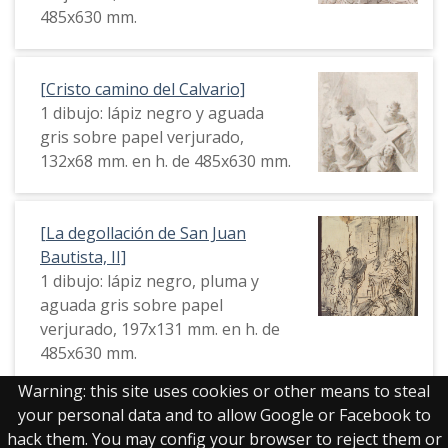
485x630 mm.
[Cristo camino del Calvario]
1 dibujo: lápiz negro y aguada
gris sobre papel verjurado,
132x68 mm. en h. de 485x630 mm.
[La degollación de San Juan
Bautista, II]
1 dibujo: lápiz negro, pluma y
aguada gris sobre papel
verjurado, 197x131 mm. en h. de
485x630 mm.
Warning: this site uses cookies or other means to steal
your personal data and to allow Google or Facebook to
hack them. You may config your browser to reject them or