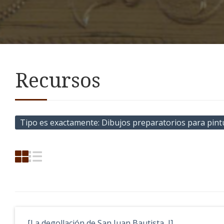
Recursos
Tipo es exactamente
Dibujos preparatorios para pint
[La degollación de San Juan Bautista, I]