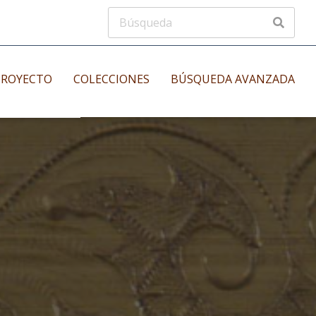
PROYECTO
COLECCIONES
BÚSQUEDA AVANZADA
s
Manuscritos musicales
nos
Incunables
es