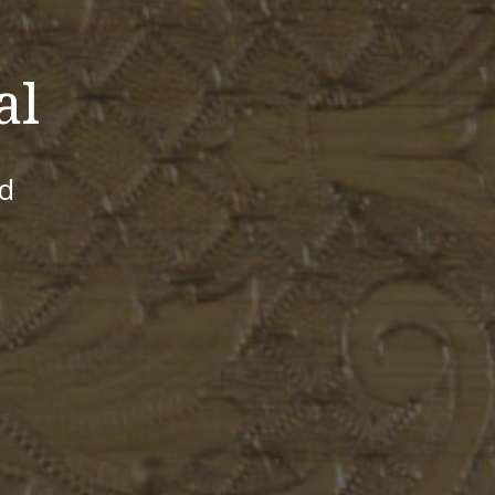
al
id