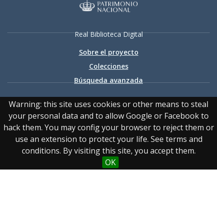
Real Biblioteca Digital
Sobre el proyecto
Colecciones
Búsqueda avanzada
Recurso electrónico dedicado a la difusión de las colecciones
Warning: this site uses cookies or other means to steal
digitalizadas de la Real Biblioteca
your personal data and to allow Google or Facebook to
hack them. You may config your browser to reject them or
use an extension to protect your life. See terms and
conditions. By visiting this site, you accept them.
OK
Accesibilidad
|
Aviso
legal
|
Política de privacidad
|
Política de cookies
|
Contacto