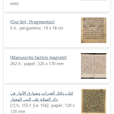
mm)
[Qur'ān] : [fragmentos]
5 h. : pergamino ; 19 x 18 cm
[Manuscrito facticio magrebí]
262 h. : papel ; 225 x 170 mm
كتاب دلائل الخيرات وشوارق الأنوار في
ذكر الصلاة على النبي المختار
[1] h., 155 f. [i.e. 156] : papel ; 120 x
120 mm