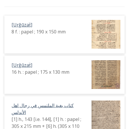
[Urğūzaẗ]
8 f. : papel ; 190 x 150 mm
[Urğūzaẗ]
16 h. : papel ; 175 x 130 mm
كتاب بغية الملتمس في رجال اهل
الأندلس
[1] h., 143 [i.e. 144], [1] h. : papel ;
305 x 215 mm + [6] h. (305 x 110