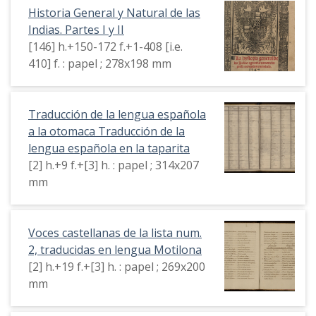
Historia General y Natural de las
Indias. Partes I y II
[146] h.+150-172 f.+1-408 [i.e.
410] f. : papel ; 278x198 mm
Traducción de la lengua española
a la otomaca Traducción de la
lengua española en la taparita
[2] h.+9 f.+[3] h. : papel ; 314x207
mm
Voces castellanas de la lista num.
2, traducidas en lengua Motilona
[2] h.+19 f.+[3] h. : papel ; 269x200
mm