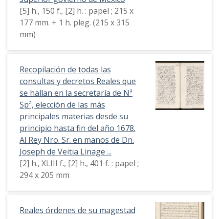
[5] h., 150 f., [2] h. : papel ; 215 x
177 mm. + 1 h. pleg. (215 x 315
mm)
Recopilación de todas las
consultas y decretos Reales que
se hallan en la secretaría de Nª
Spª, elección de las más
principales materias desde su
principio hasta fin del año 1678.
Al Rey Nro. Sr. en manos de Dn.
Joseph de Veitia Linage ...
[2] h., XLIII f., [2] h., 401 f. : papel ;
294 x 205 mm
Reales órdenes de su magestad