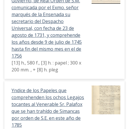
Govierno, de Real Orden de S.M.
comunicada por el Exmo. señor
marqués de la Ensenada su
secretario del Despacho
Universal, con fecha de 23 de
agosto de 1731, y comprehende
los años desde 9 de julio de 1745
hasta fin del mismo mes en el de
1756
[13] h., 580 f., [3] h. : papel ; 300 x
200 mm. , + [8] h. pleg
Yndice de los Papeles que
comprehenden los ochos Legajos
tocantes al Venerable Sr. Palafox
que se han trahído de Simancas
por orden de S.E. en este año de
1785