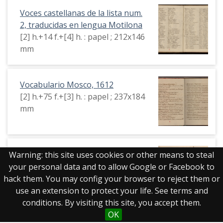
Voces castellanas de la lista num.
2, traducidas en lengua Motilona
[2] h.+14 f.+[4] h. : papel ; 212x146
mm
Vocabulario Mosco, 1612
[2] h.+75 f.+[3] h. : papel ; 237x184
mm
Miscelánea de Manuel José Ayala.
Warning: this site uses cookies or other means to steal
Vol. LXXXII
your personal data and to allow Google or Facebook to
[4] h. + 322 f. : papel ; 280 x 200
hack them. You may config your browser to reject them or
mm
use an extension to protect your life. See terms and
conditions. By visiting this site, you accept them.
OK