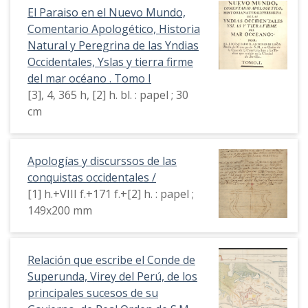
El Paraiso en el Nuevo Mundo,
Comentario Apologético, Historia
Natural y Peregrina de las Yndias
Occidentales, Yslas y tierra firme
del mar océano . Tomo I
[3], 4, 365 h, [2] h. bl. : papel ; 30
cm
Apologías y discurssos de las
conquistas occidentales /
[1] h.+VIII f.+171 f.+[2] h. : papel ;
149x200 mm
Relación que escribe el Conde de
Superunda, Virey del Perú, de los
principales sucesos de su