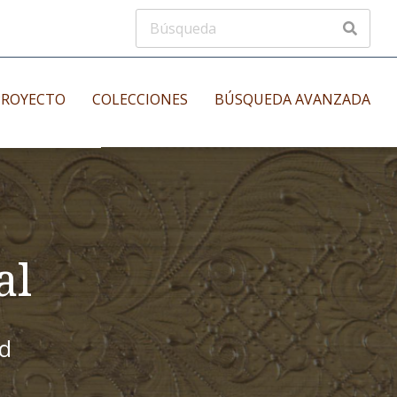
PROYECTO
COLECCIONES
BÚSQUEDA AVANZADA
s
Manuscritos musicales
nos
Incunables
es
al
id