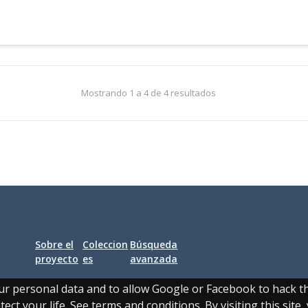
Mostrando 1 a 4 de 4 resultados
Sobre el
Coleccion
Búsqueda
proyecto
es
avanzada
our personal data and to allow Google or Facebook to hack 
ect your life. See terms and conditions. By visiting this site