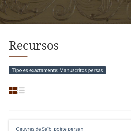
Recursos
Tipo es exactamente
Manuscritos persas
Oeuvres de Saïb, poète persan