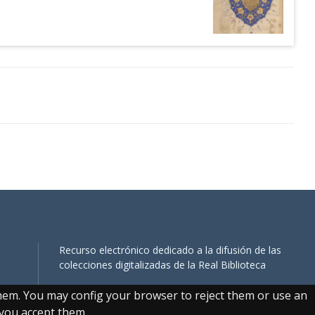
Recurso electrónico dedicado a la difusión de las
colecciones digitalizadas de la Real Biblioteca
them. You may config your browser to reject them or use an
, you accept them.