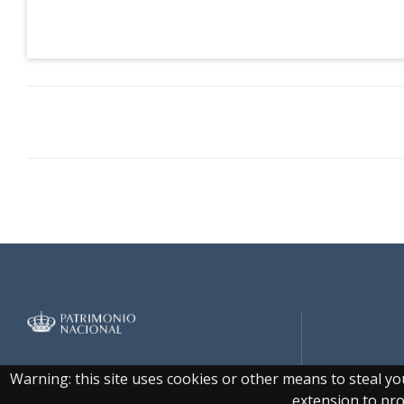
Real Biblioteca Digital
Warning: this site uses cookies or other means to steal y
extension to prot