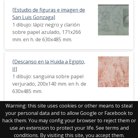
[Estudio de figuras e imagen de
San Luis Gonzaga]
1 dibujo: lápiz negro y clarión
sobre papel azulado, 171x266
mm. en h. de 630x485 mm.
[Descanso en la Huida a Egipto,
II]
1 dibujo: sanguina sobre papel
verjurado, 200x140 mm. en h. de
630x485 mm.
Warning: this site uses cookies or other means to steal
your personal data and to allow Google or Facebook to
hack them. You may config your browser to reject them or
Mostrando 1 a 20 de 606 resultados
use an extension to protect your life. See terms and
Página
de 31
conditions. By visiting this site, you accept them.