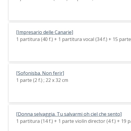
[Impresario delle Canarie]
1 partitura (40 f.) + 1 partitura vocal (34 f.) + 15 part
[Sofonisba. Non ferir]
1 parte (2 f.) ; 22 x 32 cm
[Donna selvaggia. Tu salvarmi oh ciel che sento]
1 partitura (14 f.) + 1 parte violín director (4 f.) + 1