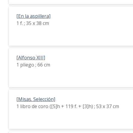
[En la aspillera]
1 f. ; 35 x 38 cm
[Alfonso XIII]
1 pliego ; 66 cm
[Misas. Selección]
1 libro de coro ([5]h + 119 f. + [3]h) ; 53 x 37 cm