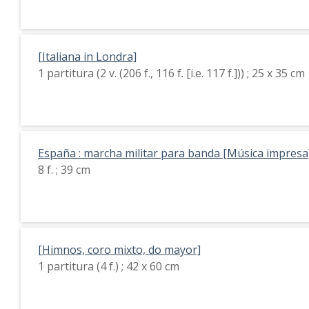
[Italiana in Londra]
1 partitura (2 v. (206 f., 116 f. [i.e. 117 f.])) ; 25 x 35 cm
España : marcha militar para banda [Música impresa
8 f. ; 39 cm
[Himnos, coro mixto, do mayor]
1 partitura (4 f.) ; 42 x 60 cm