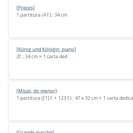
[Preces]
1 partitura (4 f.) ; 34 cm
[König und Königin, piano]
2f. ; 34 cm + 1 carta ded
[Misas, do menor]
1 partitura ([1] f. + 123 f.) ; 47 x 32 cm + 1 carta dedi
[Grande marche]