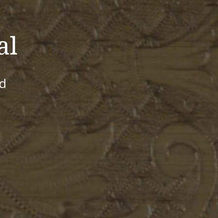
al
id