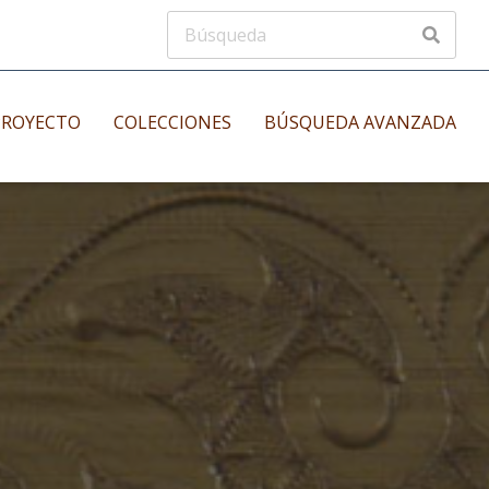
PROYECTO
COLECCIONES
BÚSQUEDA AVANZADA
s
Manuscritos musicales
nos
Incunables
es