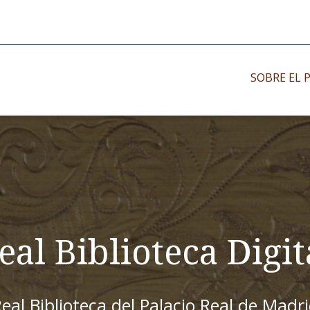
SOBRE EL 
Impresos antiguo
Impresos moder
Impresos menor
eal Biblioteca Digit
eal Biblioteca del Palacio Real de Madr