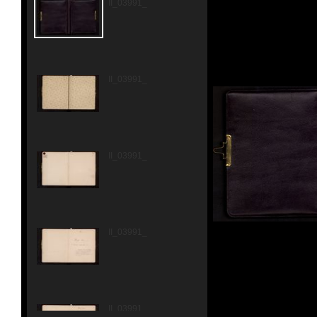
II_03991_0001.jpg
II_03991_0002.jpg
II_03991_0003.jpg
II_03991_0004.jpg
II_03991_0005.jpg