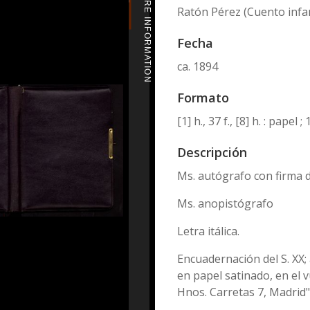
MORE INFORMATION
Ratón Pérez (Cuento infan
Fecha
ca. 1894
Formato
[1] h., 37 f., [8] h. : papel
Descripción
Ms. autógrafo con firma de
Ms. anopistógrafo
Letra itálica.
Encuadernación del S. XX;
en papel satinado, en el v
Hnos. Carretas 7, Madrid"