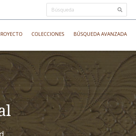
PROYECTO
COLECCIONES
BÚSQUEDA AVANZADA
s
Manuscritos musicales
nos
Incunables
es
al
id