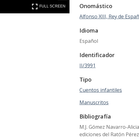
FULL SCREEN
Onomástico
FULL SCREEN
Alfonso XIII, Rey de Españ
Idioma
Español
Identificador
II/3991
Tipo
Cuentos infantiles
Manuscritos
Bibliografía
M.J. Gómez Navarro-Alici
ediciones del Ratón Pérez".