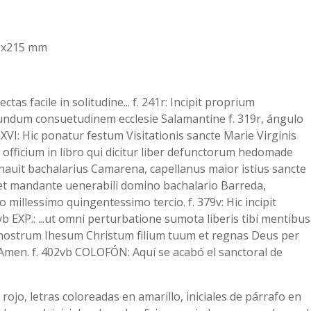
301x215 mm
rectas facile in solitudine... f. 241r: Incipit proprium
undum consuetudinem ecclesie Salamantine f. 319r, ángulo
. XVI: Hic ponatur festum Visitationis sancte Marie Virginis
officium in libro qui dicitur liber defunctorum hedomade
nauit bachalarius Camarena, capellanus maior istius sancte
et mandante uenerabili domino bachalario Barreda,
o millessimo quingentessimo tercio. f. 379v: Hic incipit
b EXP.: ...ut omni perturbatione sumota liberis tibi mentibus
ostrum Ihesum Christum filium tuum et regnas Deus per
Amen. f. 402vb COLOFÓN: Aquí se acabó el sanctoral de
ojo, letras coloreadas en amarillo, iniciales de párrafo en