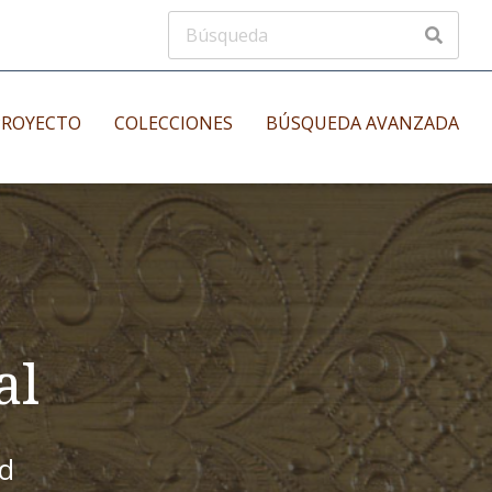
PROYECTO
COLECCIONES
BÚSQUEDA AVANZADA
s
Manuscritos musicales
nos
Incunables
es
al
id