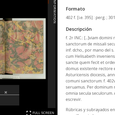
MORE INFORMATION
Formato
402 f. [i.e. 395] : perg. ; 
Descripción
f. 2r INC.: [...]viam domini 
sanctorum de missali sec
inf. dcho., por mano del s
cum Helisabeth inveniens 
sancte quem fecit et orde
domus existente rectore 
Asturicensis diocesis, ann
comuni sanctorum. f. 402v
seruamus. Per dominum n
×
omnia secula seculorum. 
escrevir.
Rúbricas y subrayados en r
FULL SCREEN
FULL SCREEN