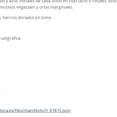
do y azul, iniciales de cada oficio en rojo lacre o rosado, azul
motivos vegetales y orlas marginales.
a, hierros dorados en lomo.
caligráfica.
s
oteca.es/files/manifests/II_01815.json