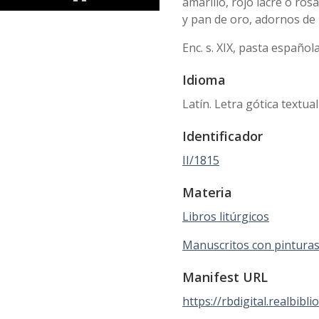
amarillo, rojo lacre o rosa
y pan de oro, adornos de 
Enc. s. XIX, pasta español
Idioma
Latín. Letra gótica textual 
Identificador
II/1815
Materia
Libros litúrgicos
Manuscritos con pintura
Manifest URL
https://rbdigital.realbibli