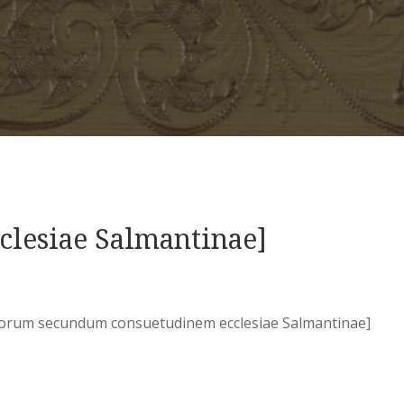
lesiae Salmantinae]
orum secundum consuetudinem ecclesiae Salmantinae]