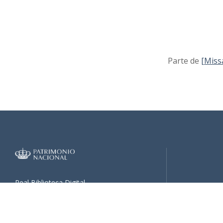
Parte de
[Miss
II_1815_0009.jpg
II_1815_0010.jpg
Real Biblioteca Digital
II_1815_0011.jpg