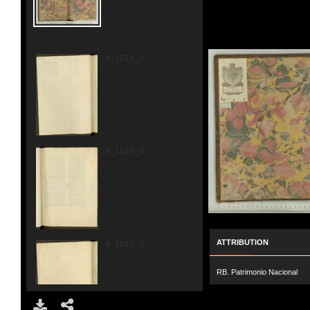
II_1815_0002.jpg
II_1815_0003.jpg
ATTRIBUTION
II_1815_0004.jpg
RB. Patrimonio Nacional
DOWNLOAD
SHARE