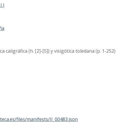
I.)
ña
ca caligráfica (h. [2]-[5]) y visigótica toledana (p. 1-252)
oteca.es/files/manifests/II_00483.json