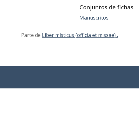
Conjuntos de fichas
Manuscritos
Parte de
Liber misticus (officia et missae) .
Sobre el
Coleccion
Búsqueda
proyecto
es
avanzada