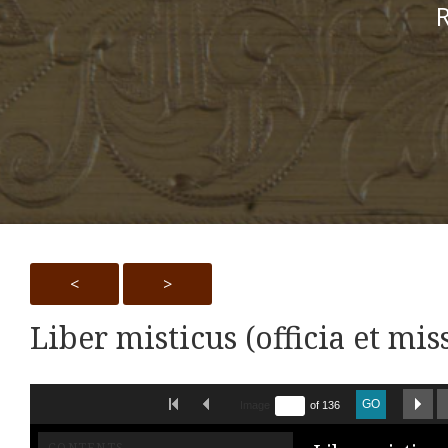
R
<
>
Liber misticus (officia et miss
Skip to downloads and alternative formats
FIRST IMAGE
PREVIOUS IMAGE
NE
GO
Image
of 136
CONTENTS