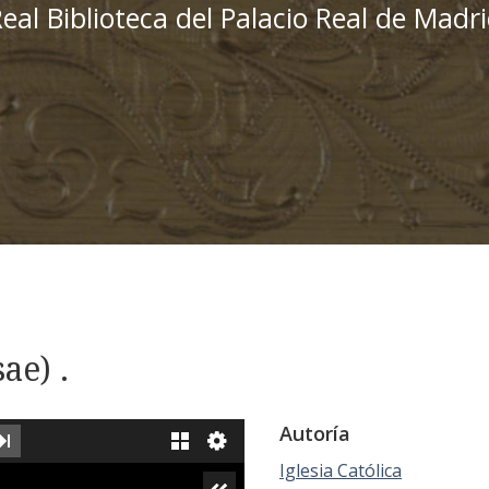
eal Biblioteca del Palacio Real de Madr
ae) .
Autoría
XT IMAGE
LAST IMAGE
GALLERY
Iglesia Católica