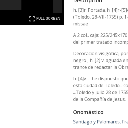
Descripción
h. [3]r: Portada. h. [4]r-
(Toledo, 28-VII-1755) p. 1
FULL SCREEN
FULL SCREEN
missae
A 2 col., caja: 225/245x17
del primer tratado incompl
Decoración visigótica; po
negro , h. [2] v. aguada 
trance de redactar la Obr
h. [4]v: ... he dispuesto 
esta ciudad de Toledo... co
...Toledo y julio 28 de 17
de la Compañía de Jesus.
Onomástico
Santiago y Palomares, Fran