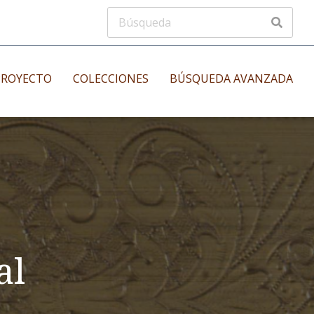
PROYECTO
COLECCIONES
BÚSQUEDA AVANZADA
s
Manuscritos musicales
nos
Incunables
es
al