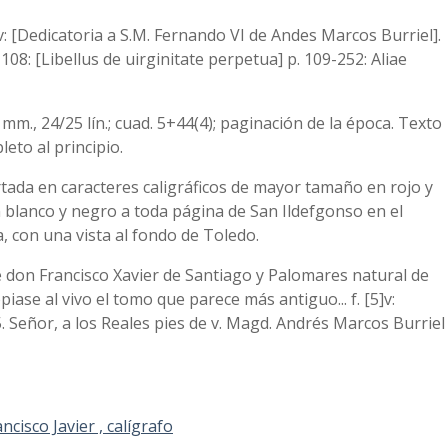
[5]v: [Dedicatoria a S.M. Fernando VI de Andes Marcos Burriel].
-108: [Libellus de uirginitate perpetua] p. 109-252: Aliae
0 mm., 24/25 lín.; cuad. 5+44(4); paginación de la época. Texto
eto al principio.
rtada en caracteres caligráficos de mayor tamaño en rojo y
en blanco y negro a toda página de San Ildefgonso en el
a, con una vista al fondo de Toledo.
que don Francisco Xavier de Santiago y Palomares natural de
piase al vivo el tomo que parece más antiguo... f. [5]v:
55. Señor, a los Reales pies de v. Magd. Andrés Marcos Burriel
cisco Javier , calígrafo