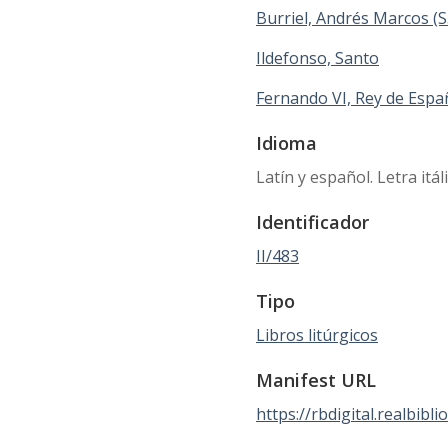
Burriel, Andrés Marcos (S.
Ildefonso, Santo
Fernando VI, Rey de Espa
Idioma
Latín y español. Letra itáli
Identificador
II/483
Tipo
Libros litúrgicos
Manifest URL
https://rbdigital.realbibli