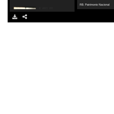
RB. Patrimonio Nacional
II_483_0005.jpg
DOWNLOAD
SHARE
II_483_0006.jpg
II_483_0007.jpg
II_483_0008.jpg