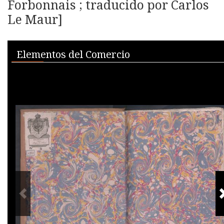
Forbonnais ; traducido por Carlos
Le Maur]
Skip to downloads and alternative formats
Media Viewer
Elementos del Comercio
PREVIOUS IMAGE