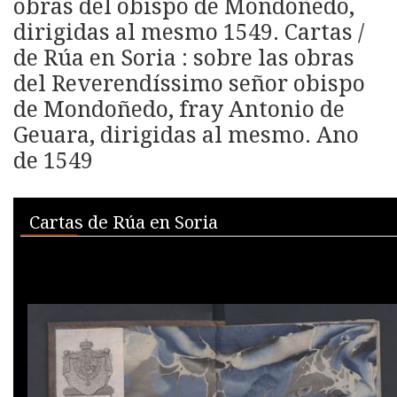
obras del obispo de Mondoñedo,
dirigidas al mesmo 1549. Cartas /
de Rúa en Soria : sobre las obras
del Reverendíssimo señor obispo
de Mondoñedo, fray Antonio de
Geuara, dirigidas al mesmo. Ano
de 1549
Skip to downloads and alternative formats
Media Viewer
Cartas de Rúa en Soria