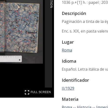
1036 p.+[1] h. : papel ; 2
Descripción
Paginación a tinta de la é
Enc. s. XIX, en pasta vale
Lugar
Roma
Idioma
Español. Letra itálica de 
Identificador
II/1929
FULL SCREEN
FULL SCREEN
Materia
Roma -- Historia -- Imperio,