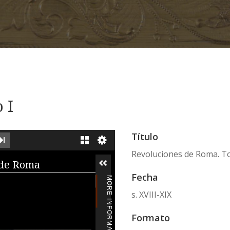
 I
Título
XT IMAGE
LAST IMAGE
GALLERY
Revoluciones de Roma. T
iewer
 de Roma
Fecha
MORE INFORMATION
s. XVIII-XIX
Formato