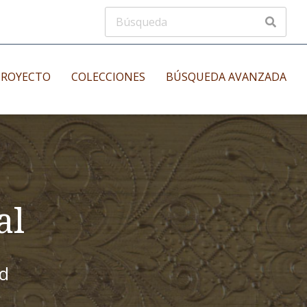
PROYECTO
COLECCIONES
BÚSQUEDA AVANZADA
s
Manuscritos musicales
nos
Incunables
es
al
id