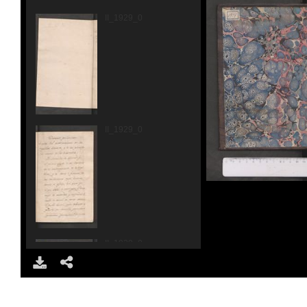
II_1929_0002.jpg
II_1929_0003.jpg
II_1929_0004.jpg
DOWNLOAD
SHARE