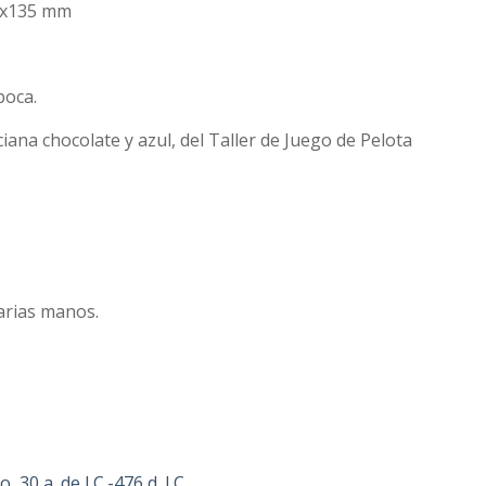
03x135 mm
poca.
nciana chocolate y azul, del Taller de Juego de Pelota
varias manos.
 30 a. de J.C.-476 d. J.C