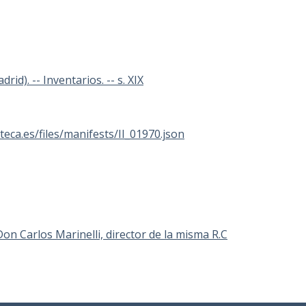
rid). -- Inventarios. -- s. XIX
oteca.es/files/manifests/II_01970.json
 Don Carlos Marinelli, director de la misma R.C