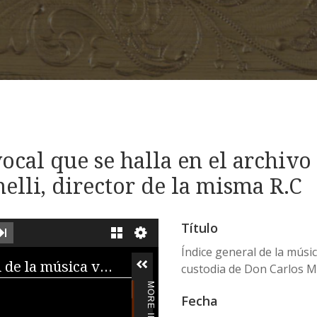
ocal que se halla en el archivo d
elli, director de la misma R.C
Título
XT IMAGE
LAST IMAGE
GALLERY
Índice general de la música
iewer
Índice general de la música vocal que se halla en el archivo de la R.C. de S.M....
custodia de Don Carlos Ma
Fecha