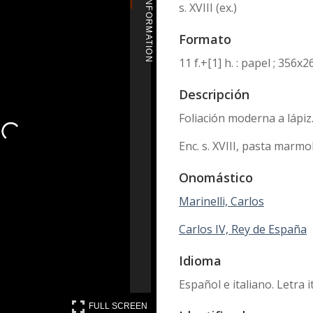
MORE INFORMATION
s. XVIII (ex.)
Formato
11 f.+[1] h. : papel ; 356
Descripción
Foliación moderna a lápiz
Enc. s. XVIII, pasta marmo
Onomástico
Marinelli, Carlos
Carlos IV, Rey de España
Idioma
Español e italiano. Letra it
FULL SCREEN
FULL SCREEN