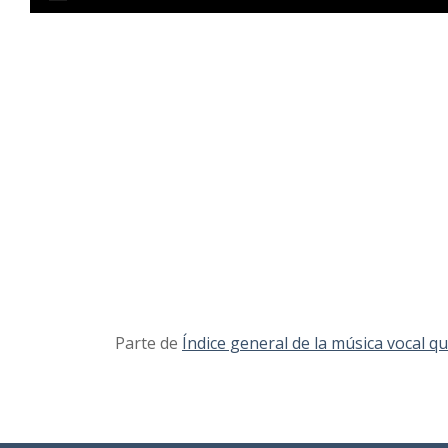
II_1970_0005.jpg
II_1970_0006.jpg
II_1970_0007.jpg
Parte de
Índice general de la música vocal que
II_1970_0008.jpg