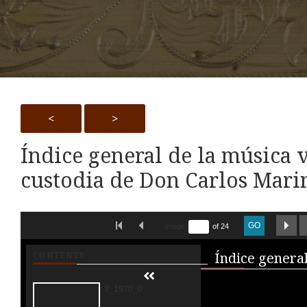
<
>
Índice general de la música v
custodia de Don Carlos Marin
Skip to downloads and alternative formats
FIRST IMAGE
PREVIOUS IMAGE
NE
GO
Image
of 24
Media V
CONTENTS
II_1970_0001.jpg