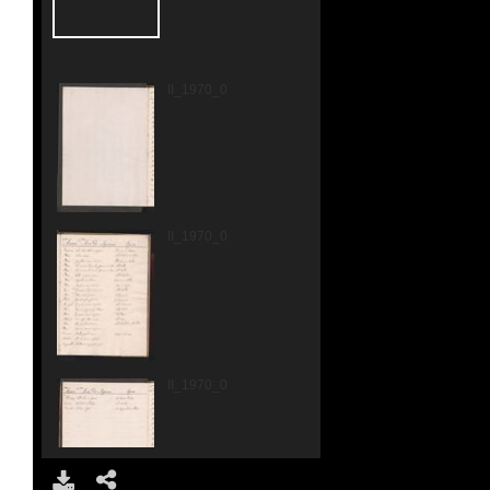
II_1970_0002.jpg
II_1970_0003.jpg
II_1970_0004.jpg
DOWNLOAD
SHARE