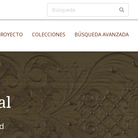
PROYECTO
COLECCIONES
BÚSQUEDA AVANZADA
s
Manuscritos musicales
nos
Incunables
es
al
id