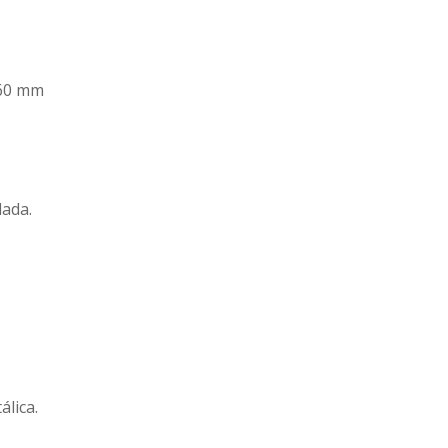
x260 mm
.
lada.
álica.