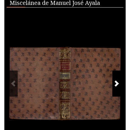
Media Viewer
Miscelánea de Manuel José Ayala
PREVIOUS IMAGE
NEXT