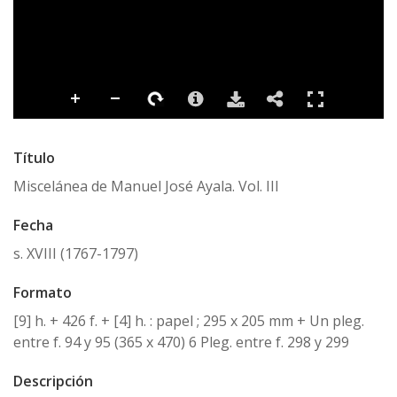
Título
Miscelánea de Manuel José Ayala. Vol. III
Fecha
s. XVIII (1767-1797)
Formato
[9] h. + 426 f. + [4] h. : papel ; 295 x 205 mm + Un pleg.
entre f. 94 y 95 (365 x 470) 6 Pleg. entre f. 298 y 299
Descripción