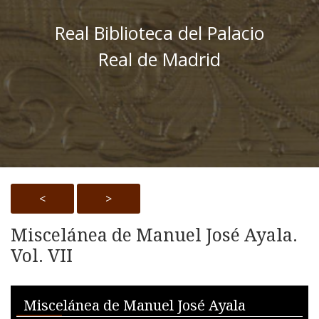
Real Biblioteca del Palacio
Real de Madrid
<
>
Miscelánea de Manuel José Ayala.
Vol. VII
Skip to downloads and alternative formats
Media Viewer
Miscelánea de Manuel José Ayala