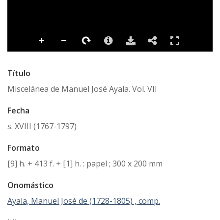
Título
Miscelánea de Manuel José Ayala. Vol. VII
Fecha
s. XVIII (1767-1797)
Formato
[9] h. + 413 f. + [1] h. : papel ; 300 x 200 mm
Onomástico
Ayala, Manuel José de (1728-1805) , comp.