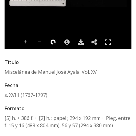
Título
Miscelánea de Manuel José Ayala. Vol. XV
Fecha
s. XVIII (1767-1797)
Formato
[5] h. + 386 f. + [2] h. : papel ; 294 x 192 mm + Pleg. entre
f. 15 y 16 (488 x 804 mm), 56 y 57 (294 x 380 mm)