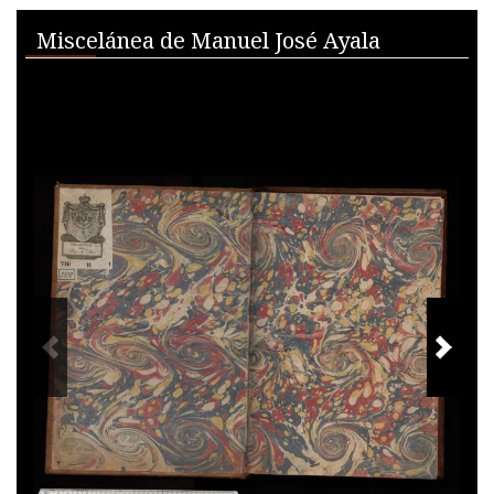
Skip to downloads and alternative formats
Media Viewer
Miscelánea de Manuel José Ayala
PREVIOUS IMAGE
NEXT