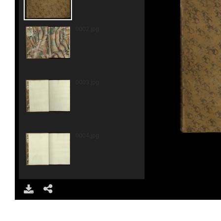
0002.jpg
0003.jpg
0004.jpg
DOWNLOAD
SHARE
0005.jpg