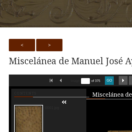
<
>
Miscelánea de Manuel José A
Skip to downloads and alternative formats
FIRST IMAGE
PREVIOUS IMAGE
NE
GO
Image
of 375
Media V
CONTENTS
0001.jpg