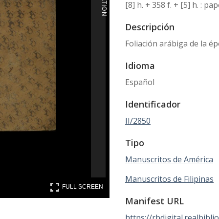
[8] h. + 358 f. + [5] h. : 
Descripción
Foliación arábiga de la époc
Idioma
Español
Identificador
II/2850
Tipo
Manuscritos de América
Manuscritos de Filipinas
FULL SCREEN
FULL SCREEN
Manifest URL
https://rbdigital.realbibli