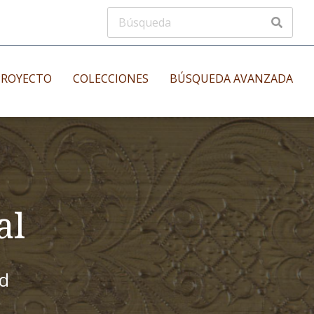
PROYECTO
COLECCIONES
BÚSQUEDA AVANZADA
s
Manuscritos musicales
nos
Incunables
es
al
id