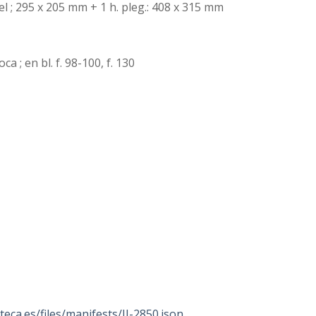
papel ; 295 x 205 mm + 1 h. pleg.: 408 x 315 mm
a ; en bl. f. 98-100, f. 130
oteca.es/files/manifests/II-2850.json