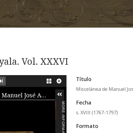
yala. Vol. XXXVI
Título
XT IMAGE
LAST IMAGE
GALLERY
Miscelánea de Manuel José
iewer
Miscelánea de Manuel José Ayala
Fecha
MORE INFORMATION
s. XVIII (1767-1797)
Formato