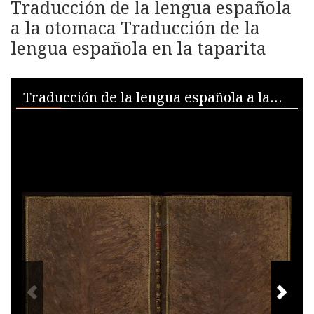
Traducción de la lengua española
a la otomaca Traducción de la
lengua española en la taparita
Skip to downloads and alternative formats
Media Viewer
Traducción de la lengua española a la otomaca Traducción de la lengua española en la taparita
PREVIOUS IMAGE
NEXT