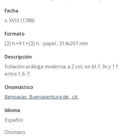
Fecha
s. XVIII (1788)
Formato
[2] h.+9 f.+[3] h. : papel ; 314x207 mm
Descripción
Foliación arábiga moderna; a 2 col.; en bl. f. 3v y 1 f.
entre f. 6-7.
Onomástico
Benoacas, Buenaventura de , cit.
Idioma
Español
Otomaco