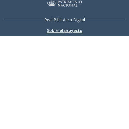
Real Biblioteca Digital
Sobre el proyecto
Colecciones
Búsqueda avanzada
Recurso electrónico dedicado a la difusión de las colecciones
digitalizadas de la Real Biblioteca
Accesibilidad
|
Aviso
legal
|
Política de privacidad
|
Política de cookies
|
Contacto