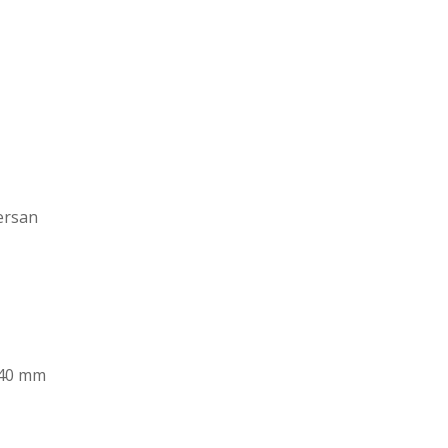
ersan
 140 mm