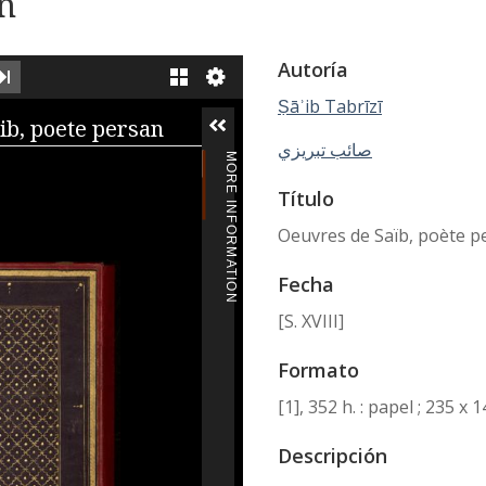
an
Autoría
XT IMAGE
LAST IMAGE
GALLERY
Ṣāʾib Tabrīzī
iewer
ib, poete persan
صائب تبريزي
MORE INFORMATION
Título
Oeuvres de Saïb, poète p
Fecha
[S. XVIII]
Formato
[1], 352 h. : papel ; 235 x
Descripción