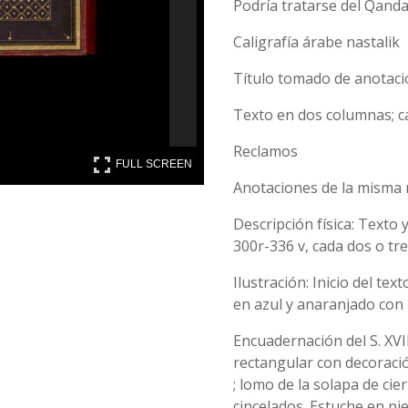
Podría tratarse del Qanda
Caligrafía árabe nastalik
Título tomado de anotaci
Texto en dos columnas; ca
Reclamos
FULL SCREEN
FULL SCREEN
Anotaciones de la misma
Descripción física: Texto 
300r-336 v, cada dos o tr
Ilustración: Inicio del te
en azul y anaranjado con u
Encuadernación del S. XVI
rectangular con decoració
; lomo de la solapa de cie
cincelados. Estuche en pie