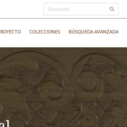
PROYECTO
COLECCIONES
BÚSQUEDA AVANZADA
s
Manuscritos musicales
nos
Incunables
es
al