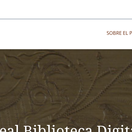
SOBRE EL 
Impresos antiguo
Impresos moder
Impresos menor
eal Biblioteca Digit