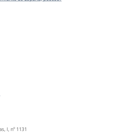
s
s, I, nº 1131