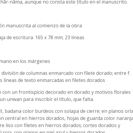
hār-nāma, aunque no consta este título en el manuscrito.
ón manuscrita al comienzo de la obra
ja de escritura: 165 x 78 mm; 23 líneas
 mano en los márgenes
y división de columnas enmarcado con filete dorado; entre f.
es líneas de texto enmarcadas en filetes dorados
xto con un frontispicio decorado en dorado y motivos florales
n unwan para inscribir el título, que falta.
II, badana color burdeos con solapa de cierre; en planos orl
n central en hierros dorados, hojas de guarda color naranj
rre liso con filetes en hierros dorados; cortes dorados y
l roja, con planos en piel azul y hierros dorados.