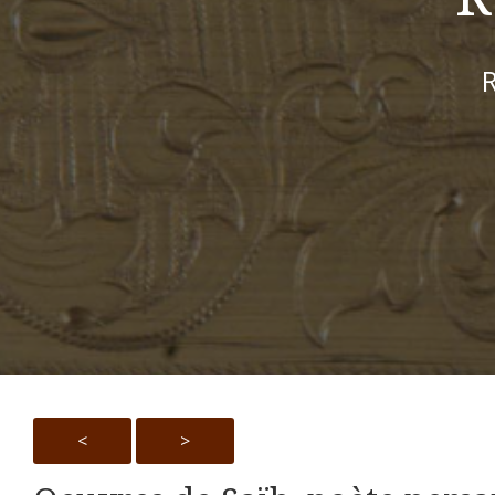
R
<
>