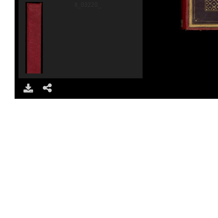
II_03220_0003.jpg
DOWNLOAD
SHARE
II_03220_0004.jpg
II_03220_0005.jpg