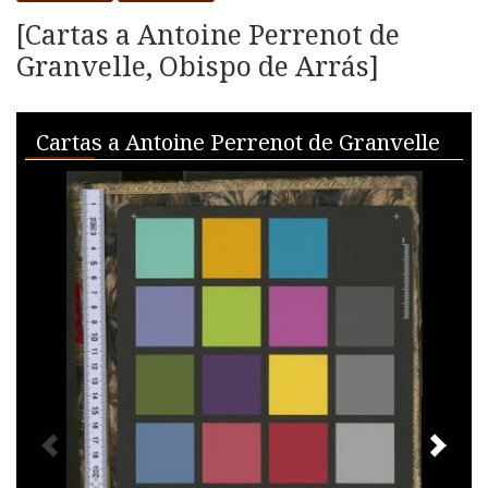
[Cartas a Antoine Perrenot de
Granvelle, Obispo de Arrás]
Skip to downloads and alternative formats
Media Viewer
Cartas a Antoine Perrenot de Granvelle
PREVIOUS IMAGE
NEXT