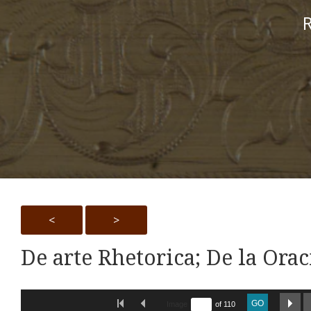
R
<
>
De arte Rhetorica; De la Orac
Skip to downloads and alternative formats
FIRST IMAGE
PREVIOUS IMAGE
NE
GO
Image
of 110