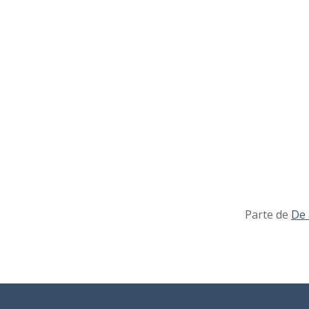
II_01336_0013.jpg
II_01336_0014.jpg
II_01336_0015.jpg
Parte de
De 
II_01336_0016.jpg