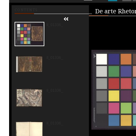
Media V
CONTENTS
II_01336_0001.jpg
II_01336_0002.jpg
II_01336_0003.jpg
II_01336_0004.jpg