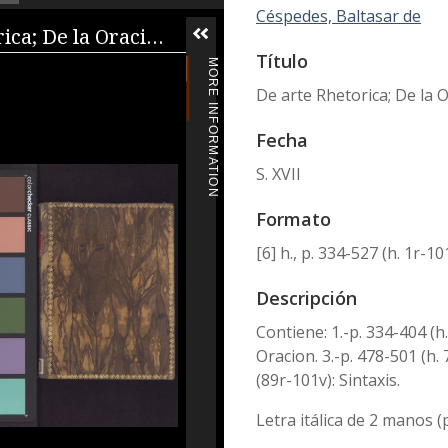
Céspedes, Baltasar de
iewer
De arte Rhetorica; De la Oracion
Título
MORE INFORMATION
De arte Rhetorica; De la O
Fecha
S. XVII
Formato
[6] h., p. 334-527 (h. 1r-1
Descripción
Contiene: 1.-p. 334-404 (h.
Oracion. 3.-p. 478-501 (h. 
(89r-101v): Sintaxis.
Letra itálica de 2 manos (