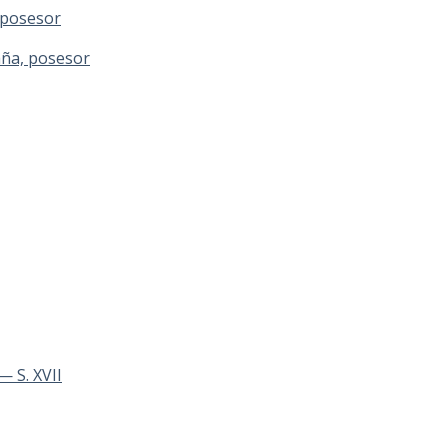
 posesor
aña, posesor
— S. XVII