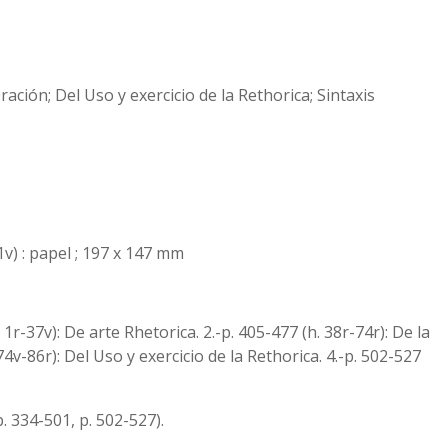
ración; Del Uso y exercicio de la Rethorica; Sintaxis
01v) : papel ; 197 x 147 mm
 1r-37v): De arte Rhetorica. 2.-p. 405-477 (h. 38r-74r): De la
74v-86r): Del Uso y exercicio de la Rethorica. 4.-p. 502-527
p. 334-501, p. 502-527).