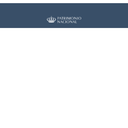
Real Biblioteca Digital
Sobre el proyecto
Colecciones
Búsqueda avanzada
Recurso electrónico dedicado a la difusión de las colecciones
digitalizadas de la Real Biblioteca