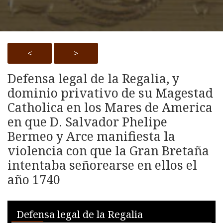
<
>
Defensa legal de la Regalia, y
dominio privativo de su Magestad
Catholica en los Mares de America
en que D. Salvador Phelipe
Bermeo y Arce manifiesta la
violencia con que la Gran Bretaña
intentaba señorearse en ellos el
año 1740
Skip to downloads and alternative formats
Media Viewer
Defensa legal de la Regalia