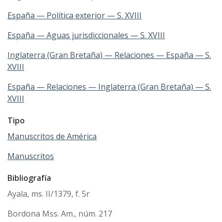
España — Política exterior — S. XVIII
España — Aguas jurisdiccionales — S. XVIII
Inglaterra (Gran Bretaña) — Relaciones — España — S.
XVIII
España — Relaciones — Inglaterra (Gran Bretaña) — S.
XVIII
Tipo
Manuscritos de América
Manuscritos
Bibliografía
Ayala, ms. II/1379, f. 5r
Bordona Mss. Am., núm. 217