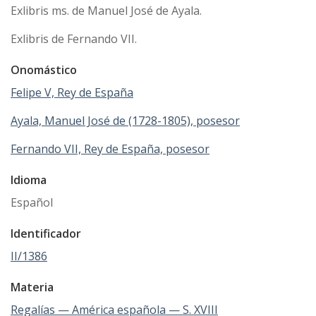
Exlibris ms. de Manuel José de Ayala.
Exlibris de Fernando VII.
Onomástico
Felipe V, Rey de España
Ayala, Manuel José de (1728-1805), posesor
Fernando VII, Rey de España, posesor
Idioma
Español
Identificador
II/1386
Materia
Regalías — América española — S. XVIII