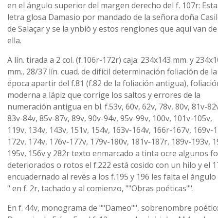
en el ángulo superior del margen derecho del f. 107r: Esta
letra glosa Damasio por mandado de la señora doña Casi
de Salaçar y se la ynbió y estos renglones que aquí van de
ella.
A lín. tirada a 2 col. (f.106r-172r) caja: 234x143 mm. y 234x
mm., 28/37 lín. cuad. de difícil determinación foliación de la
época apartir del f.81 (f.82 de la foliación antigua), foliaci
moderna a lápiz que corrige los saltos y errores de la
numeración antigua en bl. f.53v, 60v, 62v, 78v, 80v, 81v-82
83v-84v, 85v-87v, 89v, 90v-94v, 95v-99v, 100v, 101v-105v,
119v, 134v, 143v, 151v, 154v, 163v-164v, 166r-167v, 169v-1
172v, 174v, 176v-177v, 179v-180v, 181v-187r, 189v-193v, 1
195v, 156v y 282r texto enmarcado a tinta ocre algunos fo
deteriorados o rotos el f.222 está cosido con un hilo y el 1
encuadernado al revés a los f.195 y 196 les falta el ángulo 
" en f. 2r, tachado y al comienzo, ""Obras poéticas"".
En f. 44v, monograma de ""Dameo"", sobrenombre poétic