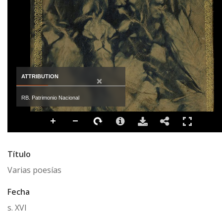
ATTRIBUTION
×
RB. Patrimonio Nacional
Título
Varias poesías
Fecha
s. XVI