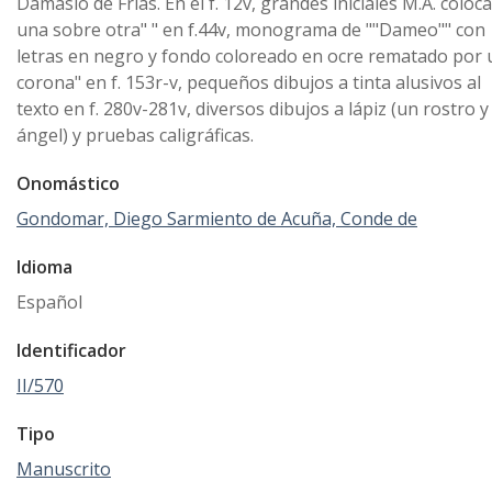
Damasio de Frías. En el f. 12v, grandes iniciales M.A. coloc
una sobre otra" " en f.44v, monograma de ""Dameo"" con
letras en negro y fondo coloreado en ocre rematado por
corona" en f. 153r-v, pequeños dibujos a tinta alusivos al
texto en f. 280v-281v, diversos dibujos a lápiz (un rostro y
ángel) y pruebas caligráficas.
Onomástico
Gondomar, Diego Sarmiento de Acuña, Conde de
Idioma
Español
Identificador
II/570
Tipo
Manuscrito